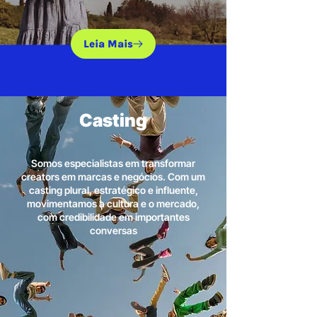
Leia Mais
Casting
Somos especialistas em transformar
creators em marcas e negócios. Com um
casting plural, estratégico e influente,
movimentamos a cultura e o mercado,
com credibilidade em importantes
conversas