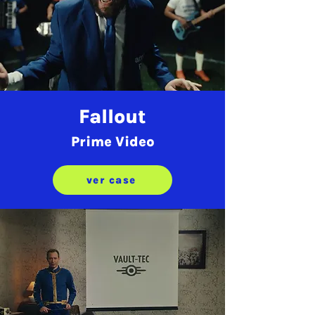
Fallout
Prime Video
ver case