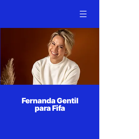
Fernanda Gentil
para Fifa