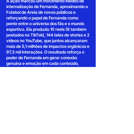
A ação marcou um movimento inédito de
internalização de Fernanda, aproximando o
Futebol de Areia de novos públicos e
reforçando o papel de Fernanda como
ponte entre o universo dos fãs e o mundo
esportivo. Ela produziu 10 reels (8 também
postados no TikTok), 144 telas de stories e 2
vídeos no YouTube, que juntos alcançaram
mais de 5,1 milhões de impactos orgânicos e
97,3 mil interações. O resultado reforça o
poder de Fernanda em gerar conexão
genuína e emoção em cada conteúdo,
traduzindo o amor pelo esporte em histórias
que inspiram e engajam.
contato@suba.ag
(11) 3034-5174